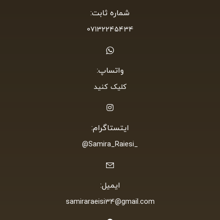
شماره ثابت:
07132245434
واتساپ:
کلیک کنید
ایتستاگرام:
_Samira_Raiesi@
ایمیل:
samiraraeisi34@gmail.com