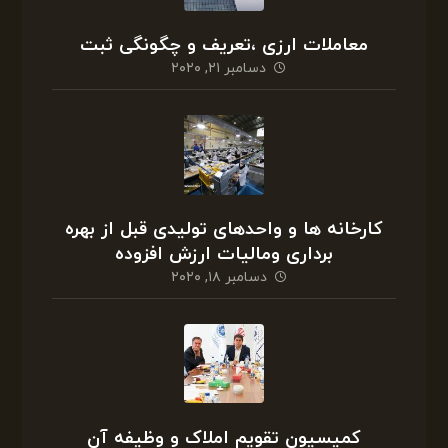
معاملات ارزی ،تعریف و چگونگی ثبت
دسامبر ۲۱, ۲۰۲۰
کارخانه ها و واحدهای تولیدی قبل از بهره
برداری ومالیات ارزش افزوده
دسامبر ۱۸, ۲۰۲۰
کمیسیون تقویم املاک و وظیفه آن