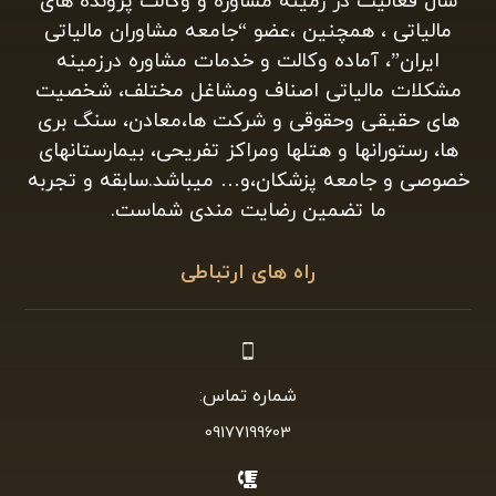
سال فعالیت در زمینه مشاوره و وکالت پرونده های
مالیاتی ، همچنین ،عضو “جامعه مشاوران مالیاتی
ایران”، آماده وکالت و خدمات مشاوره درزمینه
مشکلات مالیاتی اصناف ومشاغل مختلف، شخصیت
های حقیقی وحقوقی و شرکت ها،معادن، سنگ بری
ها، رستورانها و هتلها ومراکز تفریحی، بیمارستانهای
خصوصی و جامعه پزشکان،و… میباشد.سابقه و تجربه
ما تضمین رضایت مندی شماست.
راه های ارتباطی
شماره تماس:
09177199603