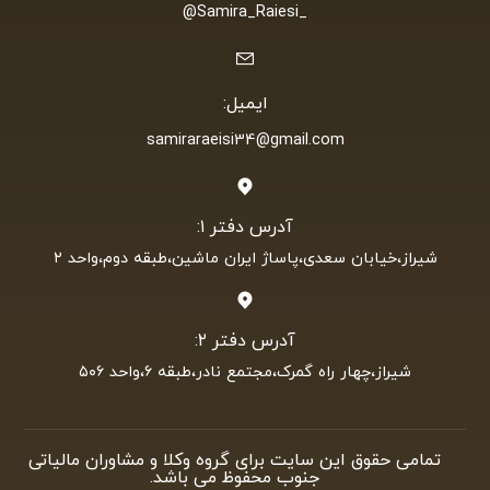
_Samira_Raiesi@
ایمیل:
samiraraeisi34@gmail.com
آدرس دفتر ۱:
شیراز،خیابان سعدی،پاساژ ایران ماشین،طبقه دوم،واحد ۲
آدرس دفتر ۲:
شیراز،چهار راه گمرک،مجتمع نادر،طبقه ۶،واحد ۵۰۶
تمامی حقوق این سایت برای گروه وکلا و مشاوران مالیاتی
جنوب محفوظ می باشد.