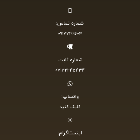
شماره تماس:
09177199603
شماره ثابت:
07132245434
واتساپ:
کلیک کنید
ایتستاگرام: