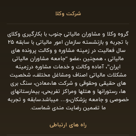
شرکت وکلا
گروه وکلا و مشاوران مالیاتی جنوب با بکارگیری وکلای
با تجربه و بازنشسته سازمان امور مالیاتی با سابقه ۲۵
سال فعالیت در زمینه مشاوره و وکالت پرونده های
مالیاتی ، همچنین ،عضو “جامعه مشاوران مالیاتی
ایران”، آماده وکالت و خدمات مشاوره درزمینه
مشکلات مالیاتی اصناف ومشاغل مختلف، شخصیت
های حقیقی وحقوقی و شرکت ها،معادن، سنگ بری
ها، رستورانها و هتلها ومراکز تفریحی، بیمارستانهای
خصوصی و جامعه پزشکان،و… میباشد.سابقه و تجربه
ما تضمین رضایت مندی شماست.
راه های ارتباطی