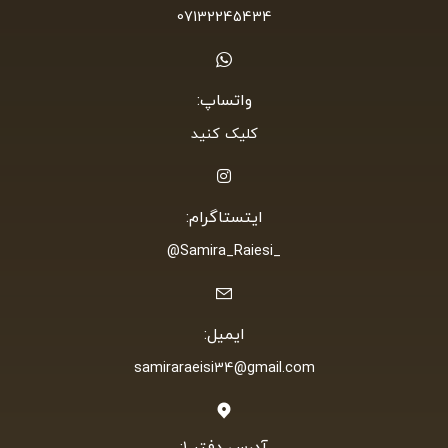
07132245434
واتساپ:
کلیک کنید
ایتستاگرام:
_Samira_Raiesi@
ایمیل:
samiraraeisi34@gmail.com
آدرس دفتر ۱: