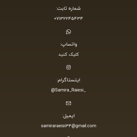
شماره ثابت:
07132245434
واتساپ:
کلیک کنید
ایتستاگرام:
_Samira_Raiesi@
ایمیل:
samiraraeisi34@gmail.com