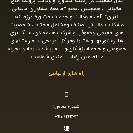
سال فعالیت در زمینه مشاوره و وکالت پرونده های
مالیاتی ، همچنین ،عضو “جامعه مشاوران مالیاتی
ایران”، آماده وکالت و خدمات مشاوره درزمینه
مشکلات مالیاتی اصناف ومشاغل مختلف، شخصیت
های حقیقی وحقوقی و شرکت ها،معادن، سنگ بری
ها، رستورانها و هتلها ومراکز تفریحی، بیمارستانهای
خصوصی و جامعه پزشکان،و… میباشد.سابقه و تجربه
ما تضمین رضایت مندی شماست.
راه های ارتباطی
شماره تماس:
09177199603