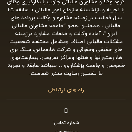
گروه وکلا و مشاوران مالیاتی جنوب با بکارگیری وکلای
با تجربه و بازنشسته سازمان امور مالیاتی با سابقه ۲۵
سال فعالیت در زمینه مشاوره و وکالت پرونده های
مالیاتی ، همچنین ،عضو “جامعه مشاوران مالیاتی
ایران”، آماده وکالت و خدمات مشاوره درزمینه
مشکلات مالیاتی اصناف ومشاغل مختلف، شخصیت
های حقیقی وحقوقی و شرکت ها،معادن، سنگ بری
ها، رستورانها و هتلها ومراکز تفریحی، بیمارستانهای
خصوصی و جامعه پزشکان،و… میباشد.سابقه و تجربه
ما تضمین رضایت مندی شماست.
راه های ارتباطی
شماره تماس: