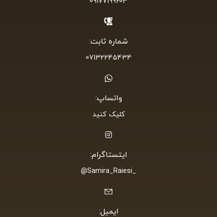
09177199603
شماره ثابت:
07132245434
واتساپ:
کلیک کنید
ایتستاگرام:
_Samira_Raiesi@
ایمیل: