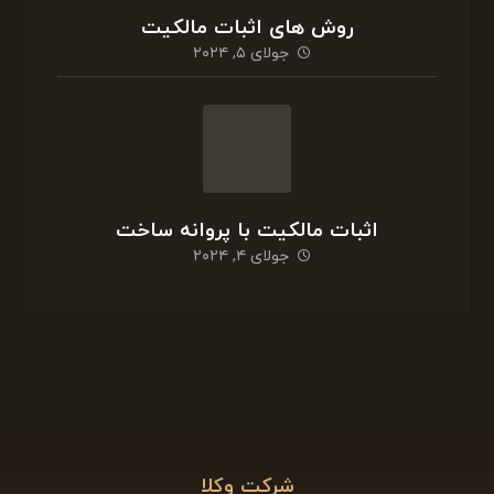
شرکت وکلا
گروه وکلا و مشاوران مالیاتی جنوب با بکارگیری وکلای
با تجربه و بازنشسته سازمان امور مالیاتی با سابقه ۲۵
سال فعالیت در زمینه مشاوره و وکالت پرونده های
مالیاتی ، همچنین ،عضو “جامعه مشاوران مالیاتی
ایران”، آماده وکالت و خدمات مشاوره درزمینه
مشکلات مالیاتی اصناف ومشاغل مختلف، شخصیت
های حقیقی وحقوقی و شرکت ها،معادن، سنگ بری
ها، رستورانها و هتلها ومراکز تفریحی، بیمارستانهای
خصوصی و جامعه پزشکان،و… میباشد.سابقه و تجربه
ما تضمین رضایت مندی شماست.