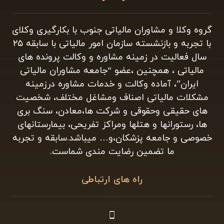
راه های ارتباطی
شماره تماس:
09177199603
شماره ثابت:
07132245434
واتساپ:
کلیک کنید