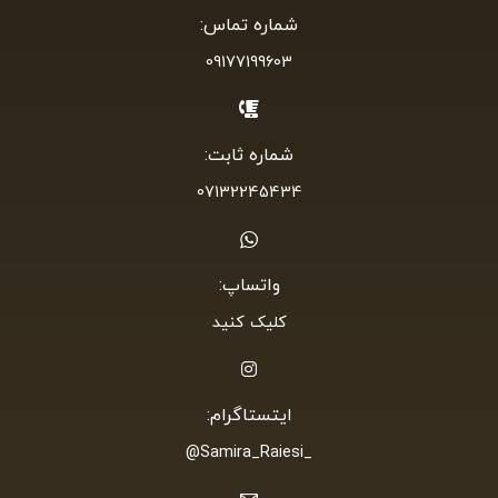
ایتستاگرام:
_Samira_Raiesi@
ایمیل:
samiraraeisi34@gmail.com
آدرس دفتر ۱:
شیراز،خیابان سعدی،پاساژ ایران ماشین،طبقه دوم،واحد ۲
آدرس دفتر ۲:
شیراز،چهار راه گمرک،مجتمع نادر،طبقه ۶،واحد ۵۰۶