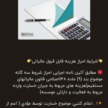
شرایط احراز هزینه قابل قبول مالیاتی
مطابق آئين نامه اجرايی احراز شروط سه گانه
موضوع بند (۹) ماده ۱۴۸اصلاحی قانون مالياتهای
مستقیم(هزینه های مربوط به جبران خسارت وارده
مربوط به فعالیت و دارائی موسسه)
۱ . اعلام کتبي موضوع خسارت توسط مؤدي ( اعم از