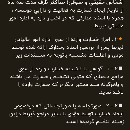
اشخاص حقيقي و حقوقي) حداکثر ظرف مدت سه ماه
از تاريخ ايجاد خسارت به فعاليت و دارايي موسسه ،
همراه با اسناد مدارکي که در اختيار دارد به اداره امور
مالياتي ذيربط.
۲ . احراز خسارت وارده از سوی اداره امور مالياتی
ذيربط پس از بررسی اسناد ومدارک ارائه شده توسط
مؤدی و اطلاعات مکتسبه باتوجه به مستندات زير:
۲ – ۱ . گواهی يا تائيديه خسارت وارده از سوی
مراجع ذيصلاح که متولی تشخيص خسارت می باشند
و ياهرگونه سند معتبر ديگری که خسارت وارده را
تائيد نمايد.
۲ – ۲ . صورتجلسه يا صورتجلساتی که درخصوص
ايجاد خسارت توسط مؤدی يا ساير مراجع ذيربط دراين
زمينه تنظيم گرديده است.