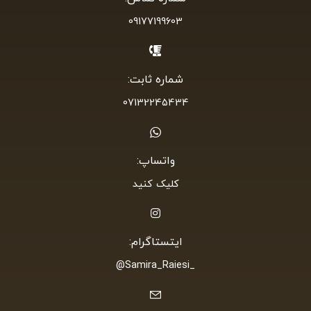
09177199603
شماره ثابت:
07132245434
واتساپ:
کلیک کنید
ایتستاگرام:
_Samira_Raiesi@