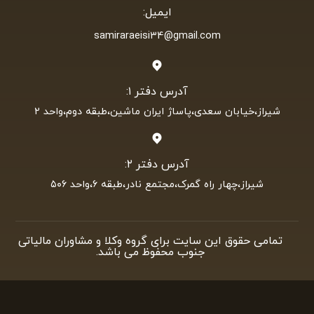
ایمیل:
samiraraeisi34@gmail.com
آدرس دفتر ۱:
شیراز،خیابان سعدی،پاساژ ایران ماشین،طبقه دوم،واحد ۲
آدرس دفتر ۲:
شیراز،چهار راه گمرک،مجتمع نادر،طبقه ۶،واحد ۵۰۶
تمامی حقوق این سایت برای گروه وکلا و مشاوران مالیاتی
جنوب محفوظ می باشد.