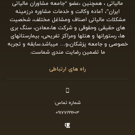
مالیاتی ، همچنین ،عضو “جامعه مشاوران مالیاتی
ایران”، آماده وکالت و خدمات مشاوره درزمینه
مشکلات مالیاتی اصناف ومشاغل مختلف، شخصیت
های حقیقی وحقوقی و شرکت ها،معادن، سنگ بری
ها، رستورانها و هتلها ومراکز تفریحی، بیمارستانهای
خصوصی و جامعه پزشکان،و… میباشد.سابقه و تجربه
ما تضمین رضایت مندی شماست.
راه های ارتباطی
شماره تماس:
09177199603