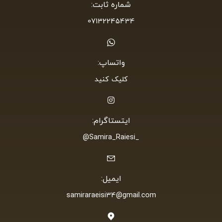
شماره ثابت:
07132245434
واتساپ:
کلیک کنید
ایتستاگرام:
_Samira_Raiesi@
ایمیل:
samiraraeisi34@gmail.com