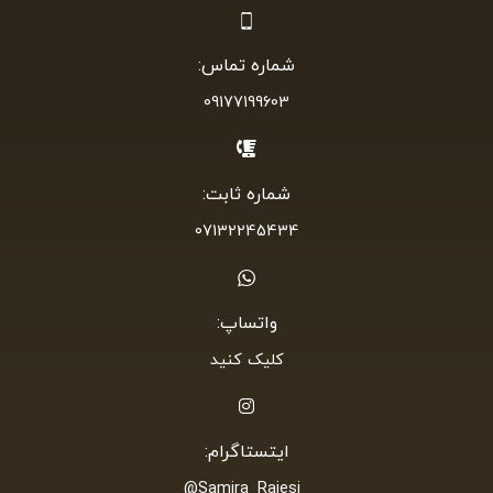
شماره تماس:
09177199603
شماره ثابت:
07132245434
واتساپ:
کلیک کنید
ایتستاگرام:
_Samira_Raiesi@