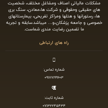
مشکلات مالیاتی اصناف ومشاغل مختلف، شخصیت
های حقیقی وحقوقی و شرکت ها،معادن، سنگ بری
ها، رستورانها و هتلها ومراکز تفریحی، بیمارستانهای
خصوصی و جامعه پزشکان،و… میباشد.سابقه و تجربه
ما تضمین رضایت مندی شماست.
راه های ارتباطی
شماره تماس:
09177199603
شماره ثابت:
07132245434