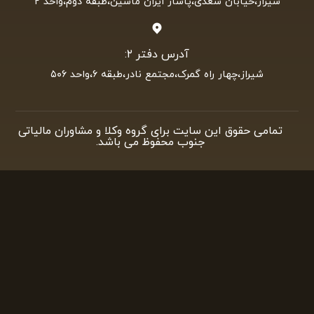
شیراز،خیابان سعدی،پاساژ ایران ماشین،طبقه دوم،واحد ۲
آدرس دفتر ۲:
شیراز،چهار راه گمرک،مجتمع نادر،طبقه ۶،واحد ۵۰۶
تمامی حقوق این سایت برای گروه وکلا و مشاوران مالیاتی
جنوب محفوظ می باشد.