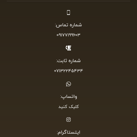
شماره تماس:
09177199603
شماره ثابت:
07132245434
واتساپ:
کلیک کنید
ایتستاگرام: