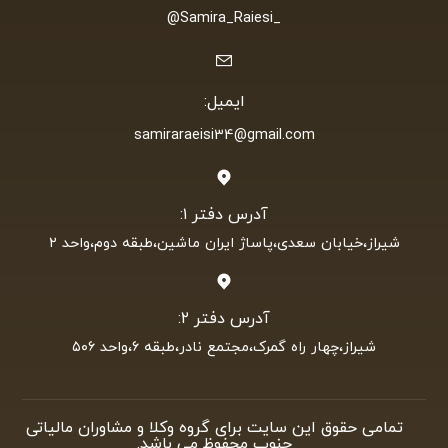
_Samira_Raiesi@
ایمیل:
samiraraeisi34@gmail.com
آدرس دفتر ۱:
شیراز،خیابان سعدی،پاساژ ایران ماشین،طبقه دوم،واحد ۲
آدرس دفتر ۲:
شیراز،چهار راه گمرک،مجتمع نادر،طبقه ۶،واحد ۵۰۶
تمامی حقوق این سایت برای گروه وکلا و مشاوران مالیاتی
جنوب محفوظ می باشد.