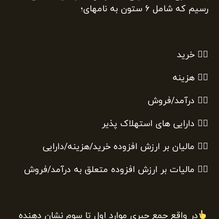
رسیم که شامل ۶ ستون به نامهای؛
۱⃣ خرید
۲⃣ هزینه
۳⃣ درآمد/فروش
۴⃣ دارایی های استهلاک پذیر
۵⃣ مالیان بر ارزش افزوده خرید/هزینه/دارایی
۶⃣ مالیات بر ارزش افزوده متعلق به درآمد/فروش
در واقع جمع جبری موارد اول تا سوم نشان دهنده