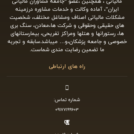
مالیاتی ، همچنین ،عضو “جامعه مشاوران مالیاتی
ایران”، آماده وکالت و خدمات مشاوره درزمینه
مشکلات مالیاتی اصناف ومشاغل مختلف، شخصیت
های حقیقی وحقوقی و شرکت ها،معادن، سنگ بری
ها، رستورانها و هتلها ومراکز تفریحی، بیمارستانهای
خصوصی و جامعه پزشکان،و… میباشد.سابقه و تجربه
ما تضمین رضایت مندی شماست.
راه های ارتباطی
شماره تماس:
09177199603