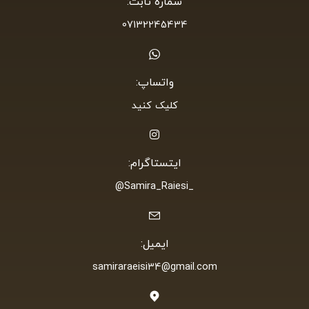
شماره ثابت:
07132245434
واتساپ:
کلیک کنید
ایتستاگرام:
_Samira_Raiesi@
ایمیل:
samiraraeisi34@gmail.com