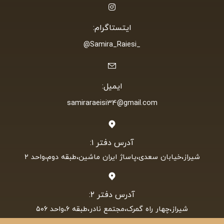
ایتستاگرام:
_Samira_Raiesi@
ایمیل:
samiraraeisi34@gmail.com
آدرس دفتر ۱:
شیراز،خیابان سعدی،پاساژ ایران ماشین،طبقه دوم،واحد ۲
آدرس دفتر ۲:
شیراز،چهار راه گمرک،مجتمع نادر،طبقه ۶،واحد ۵۰۶