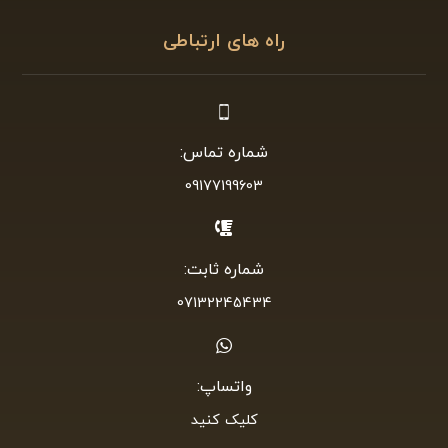
راه های ارتباطی
شماره تماس:
09177199603
شماره ثابت:
07132245434
واتساپ:
کلیک کنید