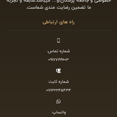
خصوصی و جامعه پزشکان،و… میباشد.سابقه و تجربه
ما تضمین رضایت مندی شماست.
راه های ارتباطی
شماره تماس:
09177199603
شماره ثابت:
07132245434
واتساپ: