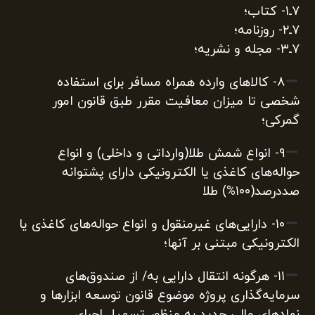
۷‌ـ۱‌- کتاب؛
۷‌ـ۲‌- روزنامه؛
۷‌ـ۳‌- مجله و نشریه؛
۸‌- کالاهای وارده همراه مسافر برای استفاده
شخصی تا میزان معافیت مقرر طبق قانون امور
گمرکی؛
۹‌- انواع شمش طلا(وارداتی و داخلی) و انواع
حواله‌های کاغذی یا الکترونیکی دارای پشتوانه
صددرصد(۱۰۰%) طلا
۱۰‌- دارایی‌های غیرمنقول و انواع حواله‌های کاغذی یا
الکترونیکی مبتنی بر آنها؛
۱۱‌- هرگونه انتقال دارایی به/ از صندوق‌های
سرمایه‌گذاری پروژه موضوع قانون توسعه ابزارها و
نهادهای ‏مالی جدید به منظور تسهیل اجرای