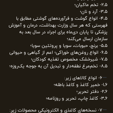
۵‌ـ۲‌- تخم ماکیان؛
۵‌ـ۳‌- آرد و نان؛
۵‌ـ۴‌- انواع گوشت و فرآورده‌های گوشتی مطابق با
فهرستی که هر سال وزارت بهداشت، درمان و آموزش
پزشکی تا پایان دی‌ماه برای اجراء در سال بعد به
سازمان ارسال می‌کند؛
۵‌ـ۵‌- برنج، حبوبات، سویا و پروتئین سویا؛
۵‌ـ۶‌- انواع روغن‌های خوراکی؛ اعم از گیاهی و حیوانی
۵‌ـ۷‌- شیرخشک مخصوص تغذیه کودکان؛
۵‌ـ۸‌- تخم‌مرغ نطفه‌دار و تبدیل آن به جوجه یک‌روزه؛
۶‌- انواع کالاهای زیر:
۶‌ـ۱‌- خمیر کاغذ و کاغذ باطله؛
۶‌ـ۲‌- دفتر تحریر؛
۶‌ـ۳‌- کاغذ چاپ، تحریر و روزنامه؛
۷‌- نسخه‌های کاغذی و الکترونیکی محصولات زیر: