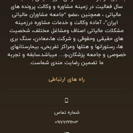
سال فعالیت در زمینه مشاوره و وکالت پرونده های
مالیاتی ، همچنین ،عضو “جامعه مشاوران مالیاتی
ایران”، آماده وکالت و خدمات مشاوره درزمینه
مشکلات مالیاتی اصناف ومشاغل مختلف، شخصیت
های حقیقی وحقوقی و شرکت ها،معادن، سنگ بری
ها، رستورانها و هتلها ومراکز تفریحی، بیمارستانهای
خصوصی و جامعه پزشکان،و… میباشد.سابقه و تجربه
ما تضمین رضایت مندی شماست.
راه های ارتباطی
شماره تماس:
09177199603