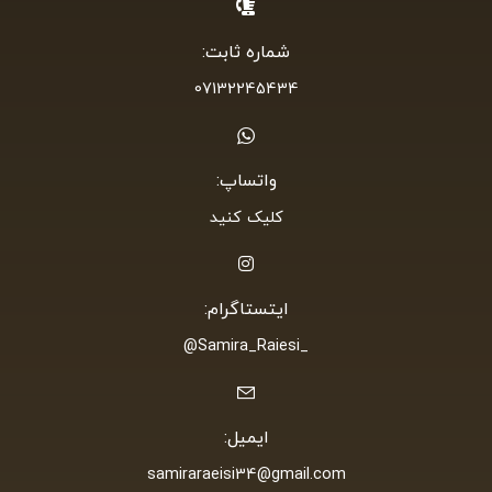
شماره ثابت:
07132245434
واتساپ:
کلیک کنید
ایتستاگرام:
_Samira_Raiesi@
ایمیل:
samiraraeisi34@gmail.com