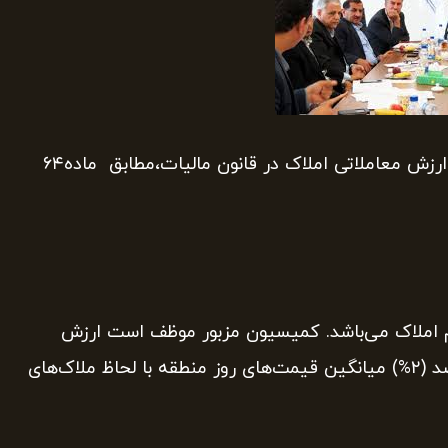
کمیسیون تقویم املاک و وظیفه آن،که در مورد تعیین ارزش معاملاتی املاک در قانون مالیات،مطابق ماده۶۴
 املاک می‌باشد. کمیسیون مزبور موظف است ارزش
معاملاتی موضوع این قانون را در سال اول معادل دو درصد (۲%) میانگین قیمت‌های روز منطقه با لحاظ ملاک‌های