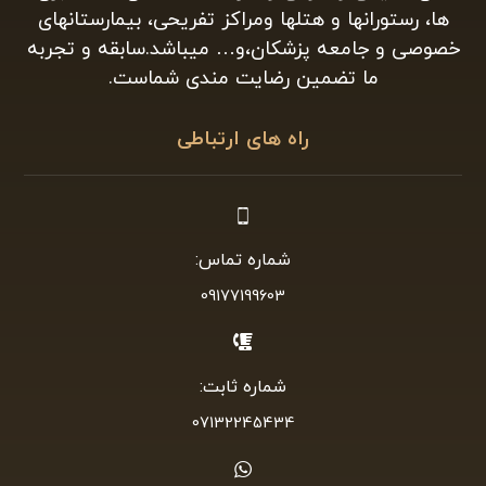
گروه وکلا و مشاوران مالیاتی جنوب با بکارگیری وکلای
با تجربه و بازنشسته سازمان امور مالیاتی با سابقه ۲۵
سال فعالیت در زمینه مشاوره و وکالت پرونده های
مالیاتی ، همچنین ،عضو “جامعه مشاوران مالیاتی
ایران”، آماده وکالت و خدمات مشاوره درزمینه
مشکلات مالیاتی اصناف ومشاغل مختلف، شخصیت
های حقیقی وحقوقی و شرکت ها،معادن، سنگ بری
ها، رستورانها و هتلها ومراکز تفریحی، بیمارستانهای
خصوصی و جامعه پزشکان،و… میباشد.سابقه و تجربه
ما تضمین رضایت مندی شماست.
راه های ارتباطی