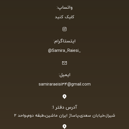
شماره تماس:
09177199603
شماره ثابت:
07132245434
واتساپ:
کلیک کنید
ایتستاگرام:
_Samira_Raiesi@