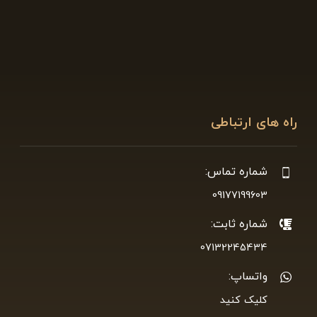
راه های ارتباطی
شماره تماس:
09177199603
شماره ثابت:
07132245434
واتساپ:
کلیک کنید